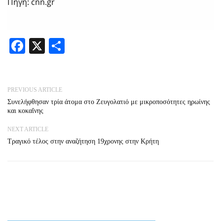
Πηγή: cnn.gr
Facebook
X
Share
PREVIOUS ARTICLE
Συνελήφθησαν τρία άτομα στο Ζευγολατιό με μικροποσότητες ηρωίνης
και κοκαΐνης
NEXT ARTICLE
Τραγικό τέλος στην αναζήτηση 19χρονης στην Κρήτη