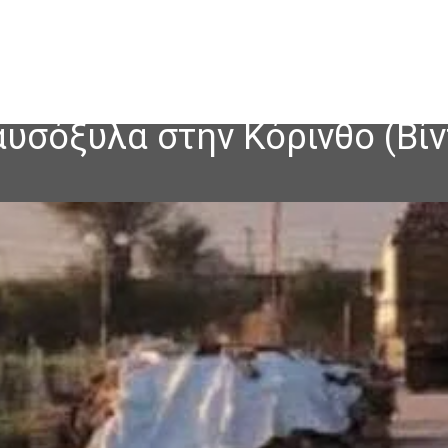
καυσόξυλα στην Κόρινθο (Βί