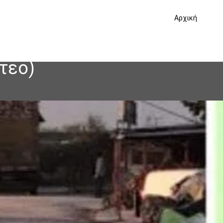
Αρχική
ντεο)