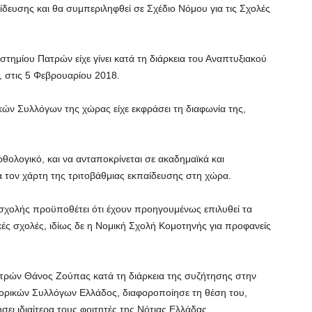
ίδευσης και θα συμπεριληφθεί σε Σχέδιο Νόμου για τις Σχολές
ημίου Πατρών είχε γίνει κατά τη διάρκεια του Αναπτυξιακού
 στις 5 Φεβρουαρίου 2018.
κών Συλλόγων της χώρας είχε εκφράσει τη διαφωνία της,
θολογικό, και να ανταποκρίνεται σε ακαδημαϊκά και
α τον χάρτη της τριτοβάθμιας εκπαίδευσης στη χώρα.
σχολής προϋποθέτει ότι έχουν προηγουμένως επιλυθεί τα
κές σχολές, ιδίως δε η Νομική Σχολή Κομοτηνής για προφανείς
Πατρών Θάνος Ζούπας κατά τη διάρκεια της συζήτησης στην
ορικών Συλλόγων Ελλάδος, διαφοροποίησε τη θέση του,
ει ιδιαίτερα τους φοιτητές της Νότιας Ελλάδας.