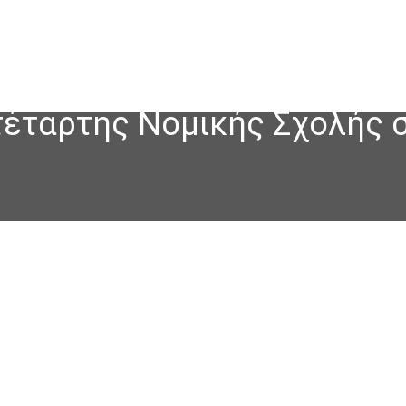
τέταρτης Νομικής Σχολής 