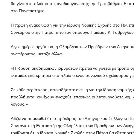
θα γίνει στο πλαίσιο της αναδιοργάνωσης της Τριτοβάθμιας Εκπα
στο Πανεπιστήμιο.
Η πρώτη ανακοίνωση για την ίδρυση Νομικής Σχολής στο Πανεπιστ
Συνεδρίου στην Πάτρα, από τον υπουργό Παιδείας Κ. Γαβρόγλου,
Λίγες ημέρες αργότερα, η Ολομέλεια των Προέδρων των Δικηγορι
αναφέροντας, μεταξύ άλλων:
«Η ίδρυση ακαδημαϊκών ιδρυμάτων πρέπει να γίνεται με τρόπο ορ
εκπαιδευτικά κριτήρια στο πλαίσιο ενός συνολικού σχεδιασμού γι
Σε κάθε περίπτωση, οποιαδήποτε σκέψη για την ίδρυση νομικής 
προβλήματα, και έχουν ενισχυθεί επαρκώς οι λειτουργούσες νομι
λόγους.»
Αξίζει να σημειωθεί ότι ο πρόεδρος του Δικηγορικού Συλλόγου 
Συντονιστική Επιτροπή της Ολομέλειας των Προέδρων των Δικηγ
τονίζονται ότι η ίδρυση Νομικής Σχολής στην Πάτρα θα εξυπηρετήσ