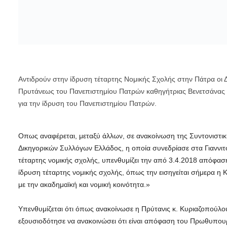
Αντιδρούν στην ίδρυση τέταρτης Νομικής Σχολής στην Πάτρα οι Δ
Πρυτάνεως του Πανεπιστημίου Πατρών καθηγήτριας Βενετσάνας Κ
για την ίδρυση του Πανεπιστημίου Πατρών.
Οπως αναφέρεται, μεταξύ άλλων, σε ανακοίνωση της Συντονιστι
Δικηγορικών Συλλόγων Ελλάδος, η οποία συνεδρίασε στα Γιαννιτ
τέταρτης νομικής σχολής, υπενθυμίζει την από 3.4.2018 απόφαση 
ίδρυση τέταρτης νομικής σχολής, όπως την εισηγείται σήμερα η
με την ακαδημαϊκή και νομική κοινότητα.»
Υπενθυμίζεται ότι όπως ανακοίνωσε η Πρύτανις κ. Κυριαζοπούλ
εξουσιοδότησε να ανακοινώσει ότι είναι απόφαση του Πρωθυπουργ