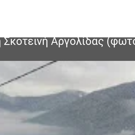
η Σκοτεινή Αργολίδας (φωτ