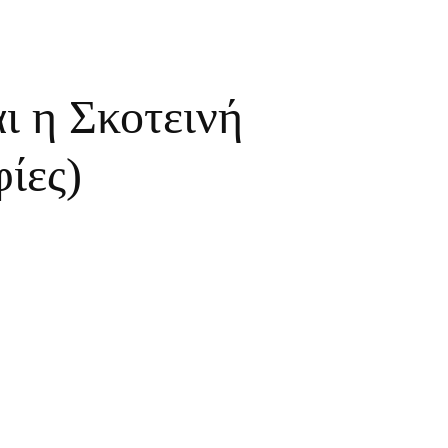
ι η Σκοτεινή
ίες)