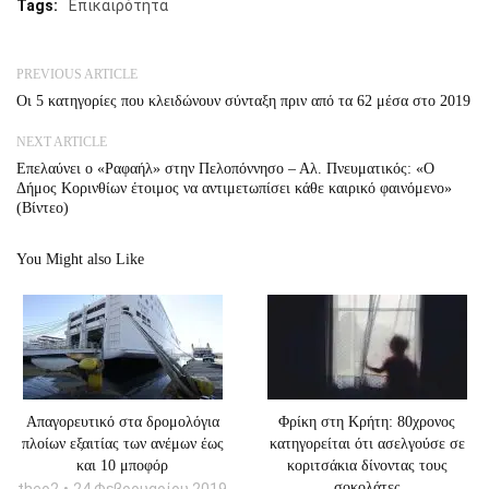
Tags:
Επικαιρότητα
PREVIOUS ARTICLE
Οι 5 κατηγορίες που κλειδώνουν σύνταξη πριν από τα 62 μέσα στο 2019
NEXT ARTICLE
Επελαύνει ο «Ραφαήλ» στην Πελοπόννησο – Αλ. Πνευματικός: «Ο
Δήμος Κορινθίων έτοιμος να αντιμετωπίσει κάθε καιρικό φαινόμενο»
(Βίντεο)
You Might also Like
Απαγορευτικό στα δρομολόγια
Φρίκη στη Κρήτη: 80χρονος
πλοίων εξαιτίας των ανέμων έως
κατηγορείται ότι ασελγούσε σε
και 10 μποφόρ
κοριτσάκια δίνοντας τους
σοκολάτες