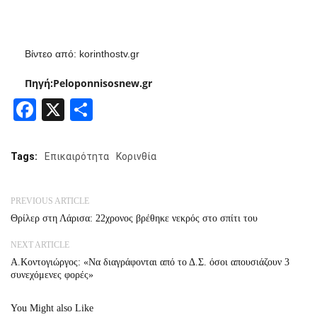
Βίντεο από: korinthostv.gr
Πηγή:Peloponnisosnew.gr
Facebook
X
Share
Tags:
Επικαιρότητα
Κορινθία
PREVIOUS ARTICLE
Θρίλερ στη Λάρισα: 22χρονος βρέθηκε νεκρός στο σπίτι του
NEXT ARTICLE
A.Κοντογιώργος: «Να διαγράφονται από το Δ.Σ. όσοι απουσιάζουν 3
συνεχόμενες φορές»
You Might also Like