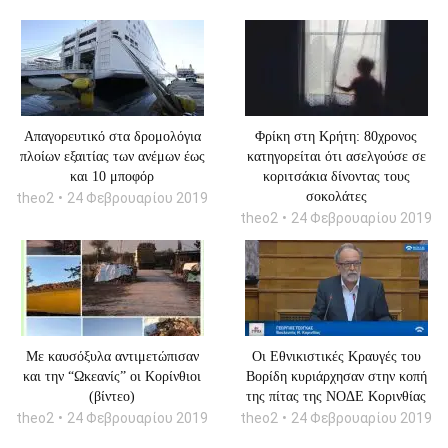
Απαγορευτικό στα δρομολόγια
Φρίκη στη Κρήτη: 80χρονος
πλοίων εξαιτίας των ανέμων έως
κατηγορείται ότι ασελγούσε σε
και 10 μποφόρ
κοριτσάκια δίνοντας τους
σοκολάτες
theo2
24 Φεβρουαρίου 2019
theo2
24 Φεβρουαρίου 2019
Με καυσόξυλα αντιμετώπισαν
Οι Εθνικιστικές Κραυγές του
και την “Ωκεανίς” οι Κορίνθιοι
Βορίδη κυριάρχησαν στην κοπή
(βίντεο)
της πίτας της ΝΟΔΕ Κορινθίας
theo2
24 Φεβρουαρίου 2019
theo2
24 Φεβρουαρίου 2019