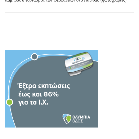
Λαμπρός ο εορτασμός των Θεοφανείων στο Ναύπλιο (φωτογραφίες)