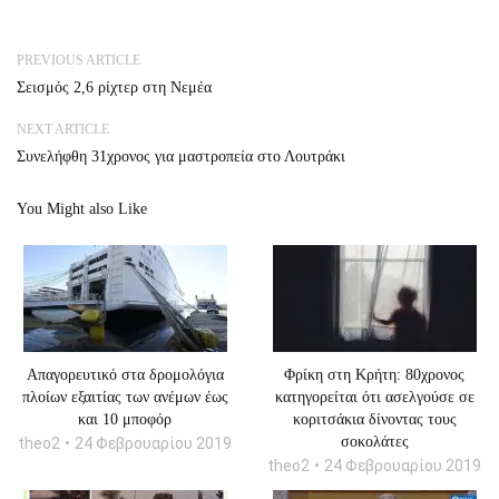
PREVIOUS ARTICLE
Σεισμός 2,6 ρίχτερ στη Νεμέα
NEXT ARTICLE
Συνελήφθη 31χρονος για μαστροπεία στο Λουτράκι
You Might also Like
Απαγορευτικό στα δρομολόγια
Φρίκη στη Κρήτη: 80χρονος
πλοίων εξαιτίας των ανέμων έως
κατηγορείται ότι ασελγούσε σε
και 10 μποφόρ
κοριτσάκια δίνοντας τους
σοκολάτες
theo2
24 Φεβρουαρίου 2019
theo2
24 Φεβρουαρίου 2019