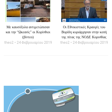
Με καυσόξυλα αντιμετώπισαν
Οι Εθνικιστικές Κραυγές του
και την “Ωκεανίς” οι Κορίνθιοι
Βορίδη κυριάρχησαν στην κοπή
(βίντεο)
της πίτας της ΝΟΔΕ Κορινθίας
theo2
24 Φεβρουαρίου 2019
theo2
24 Φεβρουαρίου 2019