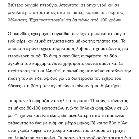
δεύτερο ραχιαίο πτερύγιο. Απαντάται σε ρηχά νερά και σε
μεγαλύτερες αποστάσεις από τις ακτές, κυρίως σε εύκρατες
θάλασσες. Έχει πιστοποιηθεί ότι ζει πάνω από 100 χρόνια
O ακανθίας έχει ραχιαία αγκάθια, δεν έχει πρωκτικό πτερύγιο
ενώ φέρει και λευκά στίγματα κατά μήκος της πλάτης του. Το
ουραίο πτερύγιο έχει ασύμμετρους λοβούς, σχηματίζοντας μια
ετερόκερκη ουρά. Το όνομα ακανθίας αναφέρεται σε δύο
αγκάθια του καρχαρία. Αυτά χρησιμοποιούνται αμυντικά. Σε
περίπτωση που συλληφθεί, ο ακανθίας μπορεί να κυρτώνει την
πλάτη του εν είδει αψίδας για να διαπεράσει τον εχθρό του.
Αδένες στη βάση των αγκαθιών εκκρίνουν ήπιο δηλητήριο.
Τα αρσενικά ωριμάζουν σε ηλικία περίπου 11 ετών, φτάνοντας
σε μήκος 80-100 εκατοστών, ενώ τα θηλυκά ωριμάζουν σε 18
με 21 χρόνια και είναι ελαφρώς μεγαλύτερα από τα αρσενικά,
φτάνοντας το ένα με ενάμιση μέτρο μήκος.[3] και τα δύο φύλα
είναι γκρίζα καφετί στο χρώμα και είναι πιο σκούρα στη ράχη
και λευκότερα στη κοιλιά. Τα αρσενικά προσδιορίζονται από ένα