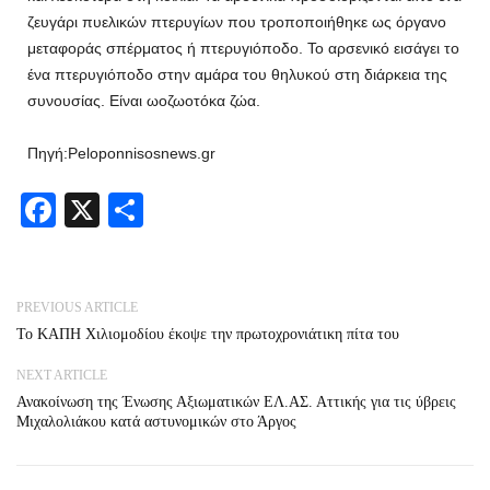
ζευγάρι πυελικών πτερυγίων που τροποποιήθηκε ως όργανο
μεταφοράς σπέρματος ή πτερυγιόποδο. Το αρσενικό εισάγει το
ένα πτερυγιόποδο στην αμάρα του θηλυκού στη διάρκεια της
συνουσίας. Είναι ωοζωοτόκα ζώα.
Πηγή:Peloponnisosnews.gr
Facebook
X
Share
PREVIOUS ARTICLE
Το ΚΑΠΗ Χιλιομοδίου έκοψε την πρωτοχρονιάτικη πίτα του
NEXT ARTICLE
Ανακοίνωση της Ένωσης Αξιωματικών ΕΛ.ΑΣ. Αττικής για τις ύβρεις
Μιχαλολιάκου κατά αστυνομικών στο Άργος