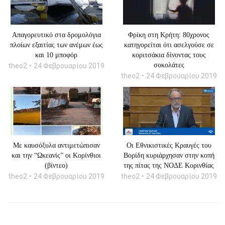
Απαγορευτικό στα δρομολόγια
Φρίκη στη Κρήτη: 80χρονος
πλοίων εξαιτίας των ανέμων έως
κατηγορείται ότι ασελγούσε σε
και 10 μποφόρ
κοριτσάκια δίνοντας τους
σοκολάτες
theo2
24 Φεβρουαρίου 2019
theo2
24 Φεβρουαρίου 2019
Με καυσόξυλα αντιμετώπισαν
Οι Εθνικιστικές Κραυγές του
και την “Ωκεανίς” οι Κορίνθιοι
Βορίδη κυριάρχησαν στην κοπή
(βίντεο)
της πίτας της ΝΟΔΕ Κορινθίας
theo2
24 Φεβρουαρίου 2019
theo2
24 Φεβρουαρίου 2019