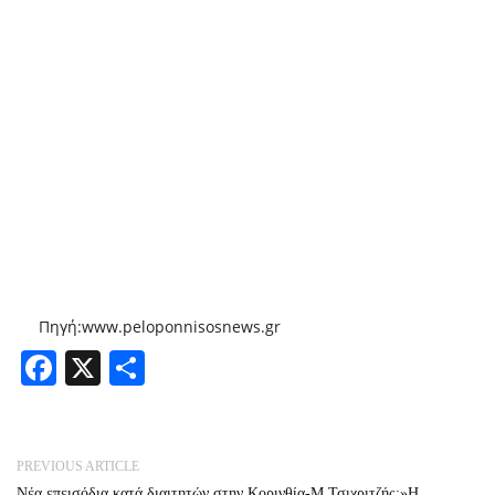
Πηγή:www.peloponnisosnews.gr
Facebook
X
Share
PREVIOUS ARTICLE
Νέα επεισόδια κατά διαιτητών στην Κορινθία-Μ.Τσιχριτζής:»Η