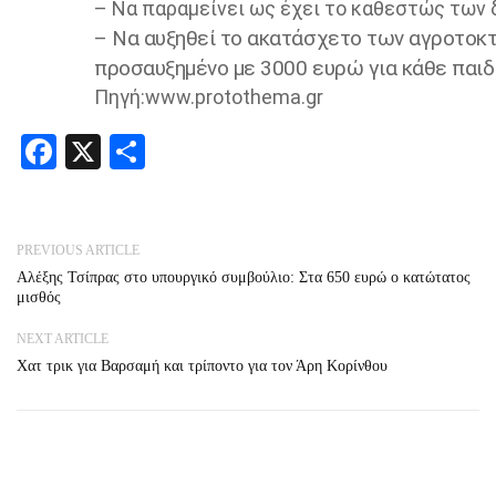
– Να παραμείνει ως έχει το καθεστώς των 
– Να αυξηθεί το ακατάσχετο των αγροτο
προσαυξημένο με 3000 ευρώ για κάθε παιδί
Πηγή:www.protothema.gr
Facebook
X
Share
PREVIOUS ARTICLE
Αλέξης Τσίπρας στο υπουργικό συμβούλιο: Στα 650 ευρώ ο κατώτατος
μισθός
NEXT ARTICLE
Xατ τρικ για Βαρσαμή και τρίποντο για τον Άρη Κορίνθου