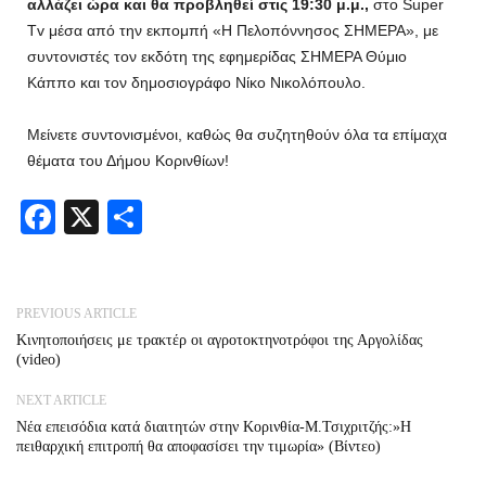
αλλάζει ώρα και θα προβληθεί στις 19:30 μ.μ.,
στο Super
Tv μέσα από την εκπομπή «Η Πελοπόννησος ΣΗΜΕΡΑ», με
συντονιστές τον εκδότη της εφημερίδας ΣΗΜΕΡΑ Θύμιο
Κάππο και τον δημοσιογράφο Νίκο Νικολόπουλο.
Μείνετε συντονισμένοι, καθώς θα συζητηθούν όλα τα επίμαχα
θέματα του Δήμου Κορινθίων!
Facebook
X
Share
PREVIOUS ARTICLE
Κινητοποιήσεις με τρακτέρ οι αγροτοκτηνοτρόφοι της Αργολίδας
(video)
NEXT ARTICLE
Νέα επεισόδια κατά διαιτητών στην Κορινθία-Μ.Τσιχριτζής:»Η
πειθαρχική επιτροπή θα αποφασίσει την τιμωρία» (Βίντεο)