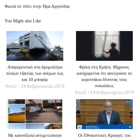
Φωτιά σε σπίτι στην Ήρα Αργολίδας
You Might also Like
Απαγορευτικό στα δρομολόγια
Φρίκη στη Κρήτη: 80χρονος
πλοίων εξαιτίας των ανέμων έως
κατηγορείται ότι ασελγούσε σε
και 10 μποφόρ
κοριτσάκια δίνοντας τους
σοκολάτες
theo2
24 Φεβρουαρίου 2019
theo2
24 Φεβρουαρίου 2019
Με καυσόξυλα αντιμετώπισαν
Οι Εθνικιστικές Κραυγές του