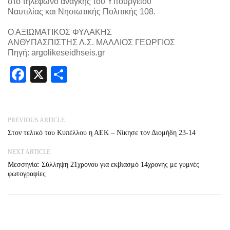
στο τηλέφωνο ανάγκης του Υπουργείου
Ναυτιλίας και Νησιωτικής Πολιτικής 108.
Ο ΑΞΙΩΜΑΤΙΚΟΣ ΦΥΛΑΚΗΣ
ΑΝΘΥΠΑΣΠΙΣΤΗΣ Λ.Σ. ΜΑΛΛΙΟΣ ΓΕΩΡΓΙΟΣ
Πηγή: argolikeseidhseis.gr
Facebook
X
Share
PREVIOUS ARTICLE
Στον τελικό του Κυπέλλου η ΑΕΚ – Νίκησε τον Διομήδη 23-14
NEXT ARTICLE
Μεσσηνία: Σύλληψη 21χρονου για εκβιασμό 14χρονης με γυμνές
φωτογραφίες