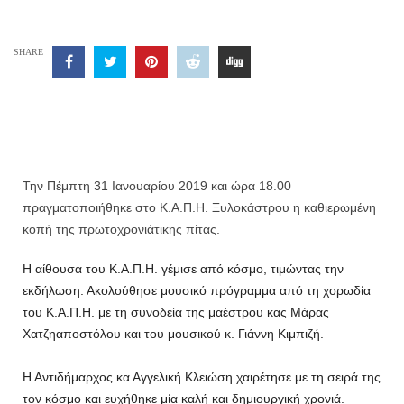
SHARE
Την Πέμπτη 31 Ιανουαρίου 2019 και ώρα 18.00
πραγματοποιήθηκε στο Κ.Α.Π.Η. Ξυλοκάστρου η καθιερωμένη
κοπή της πρωτοχρονιάτικης πίτας.
Η αίθουσα του Κ.Α.Π.Η. γέμισε από κόσμο, τιμώντας την
εκδήλωση. Ακολούθησε μουσικό πρόγραμμα από τη χορωδία
του Κ.Α.Π.Η. με τη συνοδεία της μαέστρου κας Μάρας
Χατζηαποστόλου και του μουσικού κ. Γιάννη Κιμπιζή.
Η Αντιδήμαρχος κα Αγγελική Κλειώση χαιρέτησε με τη σειρά της
τον κόσμο και ευχήθηκε μία καλή και δημιουργική χρονιά.