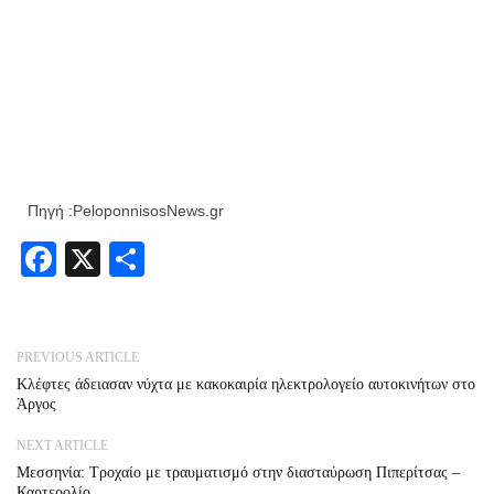
Πηγή :PeloponnisosNews.gr
Facebook
X
Share
PREVIOUS ARTICLE
Κλέφτες άδειασαν νύχτα με κακοκαιρία ηλεκτρολογείο αυτοκινήτων στο
Άργος
NEXT ARTICLE
Μεσσηνία: Τροχαίο με τραυματισμό στην διασταύρωση Πιπερίτσας –
Καρτερολίο