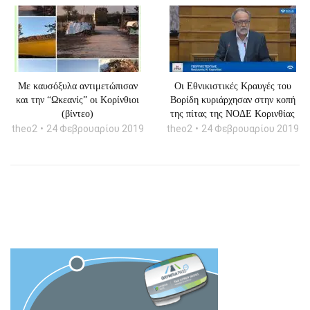
Με καυσόξυλα αντιμετώπισαν
Οι Εθνικιστικές Κραυγές του
και την “Ωκεανίς” οι Κορίνθιοι
Βορίδη κυριάρχησαν στην κοπή
(βίντεο)
της πίτας της ΝΟΔΕ Κορινθίας
theo2
24 Φεβρουαρίου 2019
theo2
24 Φεβρουαρίου 2019