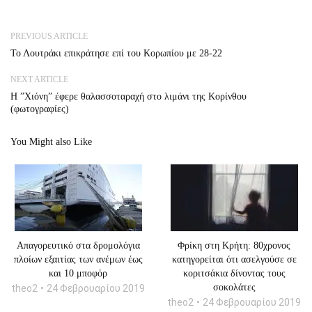
PREVIOUS ARTICLE
Το Λουτράκι επικράτησε επί του Κορωπίου με 28-22
NEXT ARTICLE
Η ”Χιόνη” έφερε θαλασσοταραχή στο λιμάνι της Κορίνθου
(φωτογραφίες)
You Might also Like
Απαγορευτικό στα δρομολόγια
Φρίκη στη Κρήτη: 80χρονος
πλοίων εξαιτίας των ανέμων έως
κατηγορείται ότι ασελγούσε σε
και 10 μποφόρ
κοριτσάκια δίνοντας τους
σοκολάτες
theo2
24 Φεβρουαρίου 2019
theo2
24 Φεβρουαρίου 2019