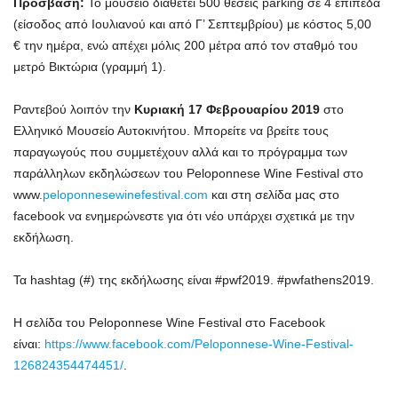
Πρόσβαση:
Το μουσείο διαθέτει 500 θέσεις parking σε 4 επίπεδα
(είσοδος από Ιουλιανού και από Γ’ Σεπτεμβρίου) με κόστος 5,00
€ την ημέρα, ενώ απέχει μόλις 200 μέτρα από τον σταθμό του
μετρό Βικτώρια (γραμμή 1).
Ραντεβού λοιπόν την
Κυριακή 17 Φεβρουαρίου 2019
στο
Ελληνικό Μουσείο Αυτοκινήτου. Μπορείτε να βρείτε τους
παραγωγούς που συμμετέχουν αλλά και το πρόγραμμα των
παράλληλων εκδηλώσεων του Peloponnese Wine Festival στο
www.
peloponnesewinefestival.com
και στη σελίδα μας στο
facebook να ενημερώνεστε για ότι νέο υπάρχει σχετικά με την
εκδήλωση.
Τα hashtag (#) της εκδήλωσης είναι #pwf2019. #pwfathens2019.
Η σελίδα του Peloponnese Wine Festival στο Facebook
είναι:
https://www.facebook.com/Peloponnese-Wine-Festival-
126824354474451/
.