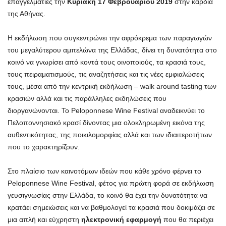
επαγγελματίες την
Κυριακή 17 Φεβρουαρίου 2019
στην καρδιά
της Αθήνας.
Η εκδήλωση που συγκεντρώνει την αφρόκρεμα των παραγωγών
του μεγαλύτερου αμπελώνα της Ελλάδας, δίνει τη δυνατότητα στο
κοινό να γνωρίσει από κοντά τους οινοποιούς, τα κρασιά τους,
τους πειραματισμούς, τις αναζητήσεις και τις νέες εμφιαλώσεις
τους, μέσα από την κεντρική εκδήλωση – walk around tasting των
κρασιών αλλά και τις παράλληλες εκδηλώσεις που
διοργανώνονται. Το Peloponnese Wine Festival αναδεικνύει το
Πελοποννησιακό κρασί δίνοντας μια ολοκληρωμένη εικόνα της
αυθεντικότητας, της ποικιλομορφίας αλλά και των ιδιαιτεροτήτων
που το χαρακτηρίζουν.
Στο πλαίσιο των καινοτόμων ιδεών που κάθε χρόνο φέρνει το
Peloponnese Wine Festival, φέτος για πρώτη φορά σε εκδήλωση
γευσιγνωσίας στην Ελλάδα, το κοινό θα έχει την δυνατότητα να
κρατάει σημειώσεις και να βαθμολογεί τα κρασιά που δοκιμάζει σε
μια απλή και εύχρηστη
ηλεκτρονική εφαρμογή
που θα περιέχει