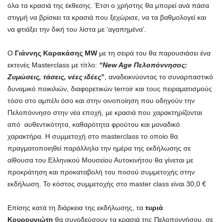
όλα τα κρασιά της έκθεσης. Έτσι ο χρήστης θα μπορεί ανά πάσα
στιγμή να βρίσκει τα κρασιά που ξεχώρισε, να τα βαθμολογεί και
να φτιάξει την δική του λίστα με ‘αγαπημένα’.
Ο
Γιάννης Καρακάσης MW
με τη σειρά του θα παρουσιάσει ένα
εκτενές Masterclass με τίτλο:
“
New Age Πελοπόννησος:
Ζυμώσεις, τάσεις, νέες ιδέες
”
, αναδεικνύοντας το συναρπαστικό
δυναμικό ποικιλιών, διαφορετικών terroir και τους πειραματισμούς
τόσο στο αμπέλι όσο και στην οινοποίηση που οδηγούν την
Πελοπόννησο στην νέα εποχή, με κρασιά που χαρακτηρίζονται
από αυθεντικότητα, καθαρότητα φρούτου και μοναδικό
χαρακτήρα. Η συμμετοχή στο masterclass το οποίο θα
πραγματοποιηθεί παράλληλα την ημέρα της εκδήλωσης σε
αίθουσα του Ελληνικού Μουσείου Αυτοκινήτου θα γίνεται με
προκράτηση και προκαταβολή του ποσού συμμετοχής στην
εκδήλωση. To κόστος συμμετοχής στο master class είναι 30,0 €
Επίσης κατά τη διάρκεια της εκδήλωσης, τα
τυριά
Κουρουνιώτη
θα συνοδεύσουν τα κρασιά της Πελοποννήσου, σε