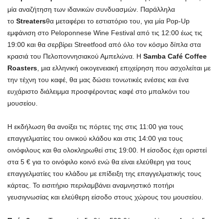
μία αναζήτηση των ιδανικών συνδυασμών. Παράλληλα
το
Streaters
θα μεταφέρει το εστιατόριο του, για μία Pop-Up
εμφάνιση στο Peloponnese Wine Festival από τις 12:00 έως τις
19:00 και θα σερβίρει Streetfood από όλο τον κόσμο δίπλα στα
κρασιά του Πελοποννησιακού Αμπελώνα. Η
Samba Café Coffee
Roa
sters
, μια ελληνική οικογενειακή επιχείρηση που ασχολείται με
την τέχνη του καφέ, θα μας δώσει τονωτικές ενέσεις και ένα
ευχάριστο διάλειμμα προσφέροντας καφέ στο μπαλκόνι του
μουσείου.
Η εκδήλωση θα ανοίξει τις πόρτες της στις 11:00 για τους
επαγγελματίες του οινικού κλάδου και στις 14:00 για τους
οινόφιλους και θα ολοκληρωθεί στις 19:00. Η είσοδος έχει οριστεί
στα 5 € για το οινόφιλο κοινό ενώ θα είναι ελεύθερη για τους
επαγγελματίες του κλάδου με επίδειξη της επαγγελματικής τους
κάρτας. Το εισιτήριο περιλαμβάνει αναμνηστικό ποτήρι
γευσιγνωσίας και ελεύθερη είσοδο στους χώρους του μουσείου.