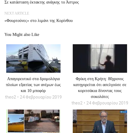
Σε κατάσταση έκτακτης ανάγκης το Άστρος
NEXT ARTICLE
«Φουρτούνες» στο λιμάνι της Κορίνθου
You Might also Like
Απαγορευτικό στα δρομολόγια
Φρίκη στη Κρήτη: 80χρονος
πλοίων εξαιτίας των ανέμων έως
κατηγορείται ότι ασελγούσε σε
και 10 μποφόρ
κοριτσάκια δίνοντας τους
σοκολάτες
theo2
24 Φεβρουαρίου 2019
theo2
24 Φεβρουαρίου 2019