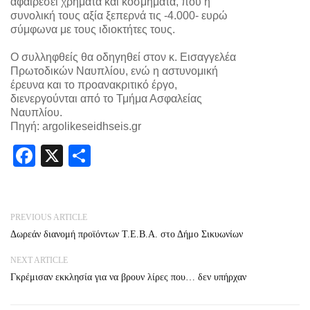
αφαιρέσει χρήματα και κοσμήματα, που η
συνολική τους αξία ξεπερνά τις -4.000- ευρώ
σύμφωνα με τους ιδιοκτήτες τους.
Ο συλληφθείς θα οδηγηθεί στον κ. Εισαγγελέα
Πρωτοδικών Ναυπλίου, ενώ η αστυνομική
έρευνα και το προανακριτικό έργο,
διενεργούνται από το Τμήμα Ασφαλείας
Ναυπλίου.
Πηγή: argolikeseidhseis.gr
Facebook
X
Share
PREVIOUS ARTICLE
Δωρεάν διανομή προϊόντων Τ.Ε.Β.Α. στο Δήμο Σικυωνίων
NEXT ARTICLE
Γκρέμισαν εκκλησία για να βρουν λίρες που… δεν υπήρχαν