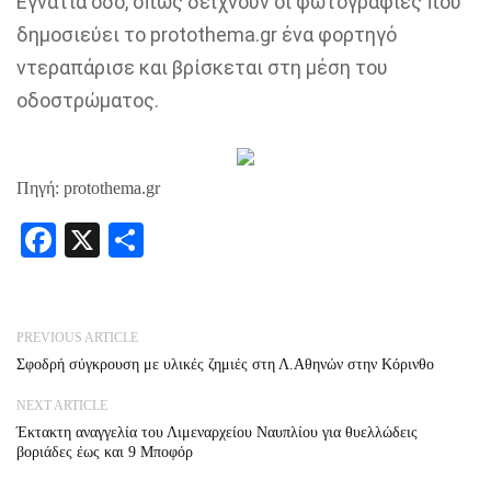
Εγνατία οδό, όπως δείχνουν οι φωτογραφίες που
δημοσιεύει το protothema.gr ένα φορτηγό
ντεραπάρισε και βρίσκεται στη μέση του
οδοστρώματος.
Πηγή: protothema.gr
Facebook
X
Share
PREVIOUS ARTICLE
Σφοδρή σύγκρουση με υλικές ζημιές στη Λ.Αθηνών στην Κόρινθο
NEXT ARTICLE
Έκτακτη αναγγελία του Λιμεναρχείου Ναυπλίου για θυελλώδεις
βοριάδες έως και 9 Μποφόρ