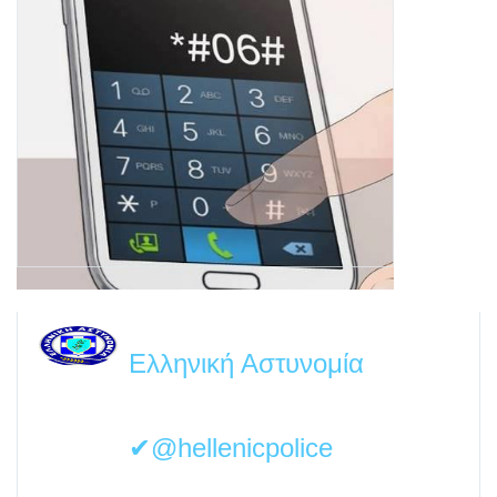
Ελληνική Αστυνομία
✔@hellenicpolice