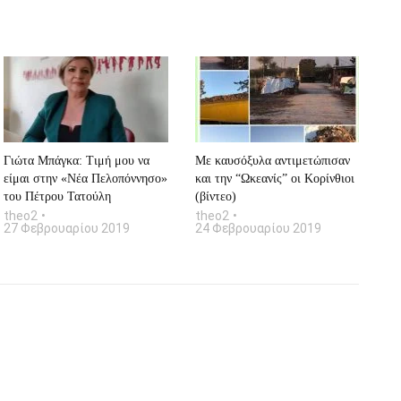
Γιώτα Μπάγκα: Tιμή μου να
Με καυσόξυλα αντιμετώπισαν
είμαι στην «Νέα Πελοπόννησο»
και την “Ωκεανίς” οι Κορίνθιοι
του Πέτρου Τατούλη
(βίντεο)
theo2
theo2
27 Φεβρουαρίου 2019
24 Φεβρουαρίου 2019