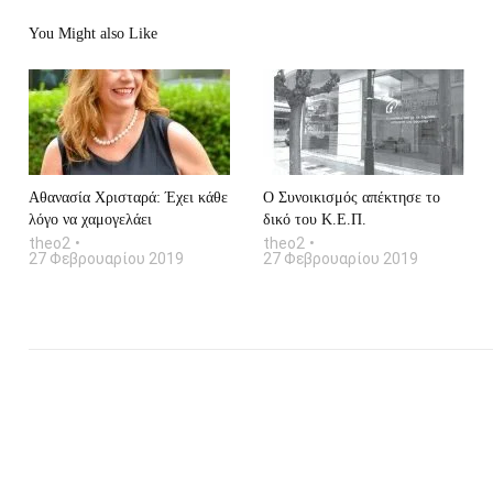
You Might also Like
Αθανασία Χρισταρά: Έχει κάθε
O Συνοικισμός απέκτησε το
λόγο να χαμογελάει
δικό του Κ.Ε.Π.
theo2
theo2
27 Φεβρουαρίου 2019
27 Φεβρουαρίου 2019