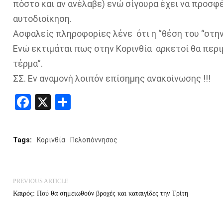
πόστο και αν ανέλαβε) ενώ σίγουρα έχει να προσφέ
αυτοδιοίκηση.
Ασφαλείς πληροφορίες λένε ότι η “θέση του “στη
Ενώ εκτιμάται πως στην Κορινθία αρκετοί θα περι
τέρμα”.
ΣΣ. Εν αναμονή λοιπόν επίσημης ανακοίνωσης !!!
Facebook
X
Share
Tags:
Κορινθία
Πελοπόννησος
PREVIOUS ARTICLE
Καιρός: Πού θα σημειωθούν βροχές και καταιγίδες την Τρίτη