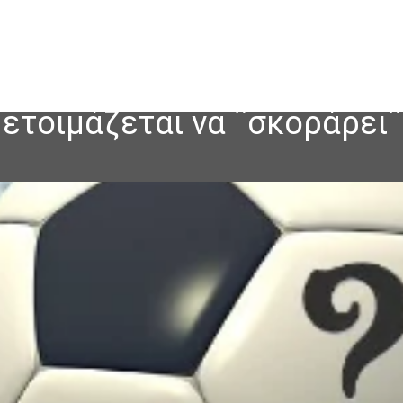
ετοιμάζεται να ¨σκοράρει¨