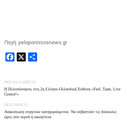
Πηγή: peloponnisosnews.gr
Facebook
X
Share
PREVIOUS ARTICLE
Η Πελοπόννησος στη 2η Ελληνο-Ολλανδική Έκθεση «Feel, Taste, Live
Greece!»
NEXT ARTICLE
Ανακοίνωση συγγενών κατηγορούμενου: Nα σεβαστούν τις δύσκολες
ώρες που περνά η οικογένεια