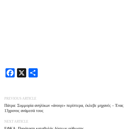
Facebook
X
Share
PREVIOUS ARTICLE
Πάτρα: Συμμορία ανηλίκων «άνοιγε» περίπτερα, έκλεβε μηχανές – Ένας
13χρονος ανάμεσά τους
NEXT ARTICLE
ΕΦΚΑ: Παράταση καταβολής δόσεων ρύθμισης