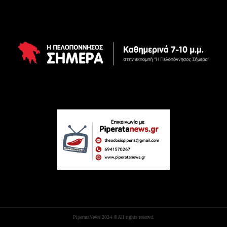
PiperataNews 2024 ©All rights reservd.