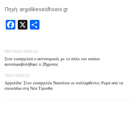
Πηγή: argolikeseidhseis.gr
Facebook
X
Share
PREVIOUS ARTICLE
Στον εισαγγελέα ο αστυνομικός με το όπλο του οποίου
αυτοπυροβολήθηκε o 28χρονος
NEXT ARTICLE
Αργολίδα: Στον εισαγγελέα Ναυπλίου οι συλληφθέντες Ρομά από τα
επεισόδια στη Νέα Τίρυνθα