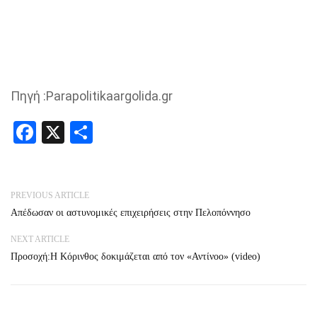
Πηγή :Parapolitikaargolida.gr
Facebook
X
Share
PREVIOUS ARTICLE
Απέδωσαν οι αστυνομικές επιχειρήσεις στην Πελοπόννησο
NEXT ARTICLE
Προσοχή:Η Κόρινθος δοκιμάζεται από τον «Αντίνοο» (video)