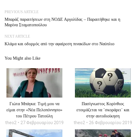
PREVIOUS ARTICLE
Μπαράζ παραιτήσεων στη ΝΟΔΕ Αργολίδας – Παραιτήθηκε και η
Μαρίνα Σταματοπούλου
NEXT ARTICLE
Κλάμα και οδυρμός από την αφαίρεση πινακίδων στο Ναύπλιο
You Might also Like
Γιώτα Μπάγκα: Tιμή μου να
Πασίγνωστος Κορίνθιος
είμαι στην «Νέα Πελοπόννησο»
ετοιμάζεται να ¨σκοράρει¨ και
του Πέτρου Τατούλη
στην αυτοδιοίκηση
theo2
27 Φεβρουαρίου 2019
theo2
26 Φεβρουαρίου 2019