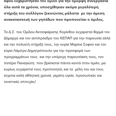
αφού ευχαρίστησαν τον όμιλο για την όμορφη συνεργασία
όλα αυτά τα χρόνια, υποσχέθηκαν ακόμα μεγαλύτερη
στήριξη του συλλόγου ξεκινώντας μάλιστα με την άμεση
ανακατασκευή των γηπέδων που προπονείται ο όμιλος.
Το Δ.Σ. του Ομίλου Αντισφαίρισης Κορίνθου ευχαριστεί θερμά τον
Δήμαρχο και τον αντιπρόεδρο του ΚΕΠΑΠ για την παρουσία αλλά
και την πολυετή στήριξή τους, την κυρία Μαρίνα Σοφού και τον
κύριο Λάμπρο Δημητρόπουλο για την προσφορά των
προγραμμάτων τους και την υπέροχη παρουσίαση τους, τον
πατέρα Παναγιώτη που βρίσκεται πάντα κοντά στον όμιλο, μα
κυρίως ευχαριστεί τους προπονητές και τα μέλη του και τους
εύχεται καλή αθλητική χρονιά, γεμάτη υγεία, προσωπικές και
τενιστικές επιτυχίες!