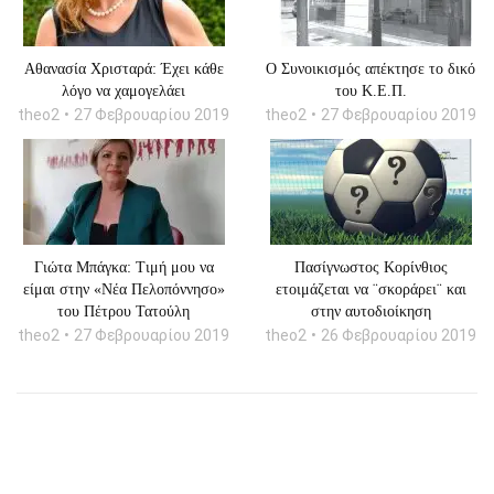
Αθανασία Χρισταρά: Έχει κάθε
O Συνοικισμός απέκτησε το δικό
λόγο να χαμογελάει
του Κ.Ε.Π.
theo2
27 Φεβρουαρίου 2019
theo2
27 Φεβρουαρίου 2019
Γιώτα Μπάγκα: Tιμή μου να
Πασίγνωστος Κορίνθιος
είμαι στην «Νέα Πελοπόννησο»
ετοιμάζεται να ¨σκοράρει¨ και
του Πέτρου Τατούλη
στην αυτοδιοίκηση
theo2
27 Φεβρουαρίου 2019
theo2
26 Φεβρουαρίου 2019