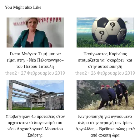
You Might also Like
Γιώτα Μπάγκα: Tιμή μου να
Πασίγνωστος Κορίνθιος
είμαι στην «Νέα Πελοπόννησο»
ετοιμάζεται να ¨σκοράρει¨ και
του Πέτρου Τατούλη
στην αυτοδιοίκηση
theo2
27 Φεβρουαρίου 2019
theo2
26 Φεβρουαρίου 2019
Υποβλήθηκαν 43 προτάσεις στον
Κινητοποίηση για αγνοούμενο
αρχιτεκτονικό διαγωνισμό του
άνδρα στην περιοχή των Ιρίων
νέου Αρχαιολογικού Μουσείου
Αργολίδας – Βρέθηκε σώος μετά
Σπάρτης
από αρκετή ώρα