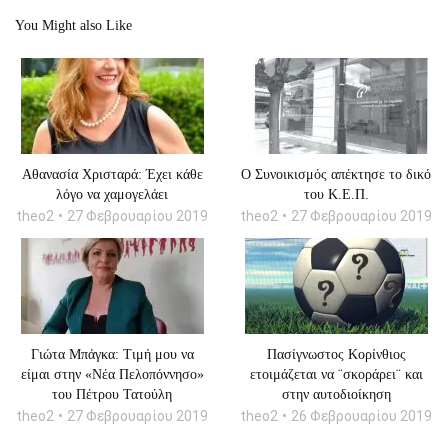
You Might also Like
Αθανασία Χρισταρά: Έχει κάθε
O Συνοικισμός απέκτησε το δικό
λόγο να χαμογελάει
του Κ.Ε.Π.
theo2
27 Φεβρουαρίου 2019
theo2
27 Φεβρουαρίου 2019
Γιώτα Μπάγκα: Tιμή μου να
Πασίγνωστος Κορίνθιος
είμαι στην «Νέα Πελοπόννησο»
ετοιμάζεται να ¨σκοράρει¨ και
του Πέτρου Τατούλη
στην αυτοδιοίκηση
theo2
27 Φεβρουαρίου 2019
theo2
26 Φεβρουαρίου 2019