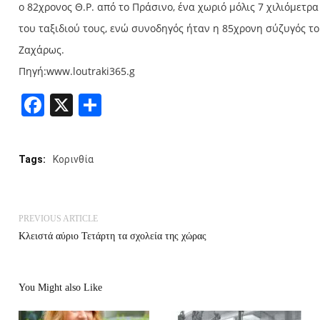
ο 82χρονος Θ.Ρ. από το Πράσινο, ένα χωριό μόλις 7 χιλιόμετρ
του ταξιδιού τους, ενώ συνοδηγός ήταν η 85χρονη σύζυγός το
Ζαχάρως.
Πηγή:www.loutraki365.g
Facebook
X
Share
Tags:
Κορινθία
PREVIOUS ARTICLE
Kλειστά αύριο Τετάρτη τα σχολεία της χώρας
You Might also Like