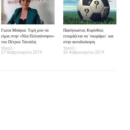
Γιώτα Μπάγκα: Tιμή μου να
Πασίγνωστος Κορίνθιος
είμαι στην «Νέα Πελοπόννησο»
ετοιμάζεται να ¨σκοράρει¨ και
του Πέτρου Τατούλη
στην αυτοδιοίκηση
theo2
theo2
27 Φεβρουαρίου 2019
26 Φεβρουαρίου 2019