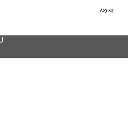
Αρχική
υ