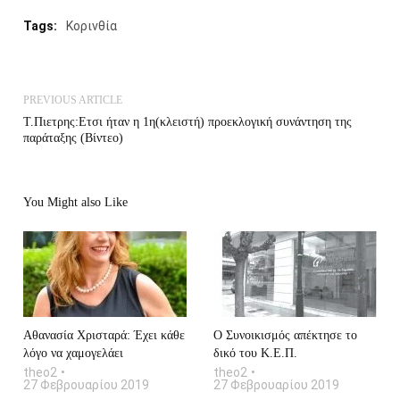
Tags:
Κορινθία
PREVIOUS ARTICLE
Τ.Πιετρης:Eτσι ήταν η 1η(κλειστή) προεκλογική συνάντηση της
παράταξης (Βίντεο)
You Might also Like
Αθανασία Χρισταρά: Έχει κάθε
O Συνοικισμός απέκτησε το
λόγο να χαμογελάει
δικό του Κ.Ε.Π.
theo2
theo2
27 Φεβρουαρίου 2019
27 Φεβρουαρίου 2019