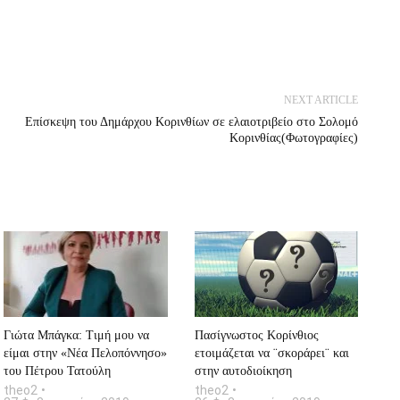
NEXT ARTICLE
Επίσκεψη του Δημάρχου Κορινθίων σε ελαιοτριβείο στο Σολομό
Κορινθίας(Φωτογραφίες)
Γιώτα Μπάγκα: Tιμή μου να
Πασίγνωστος Κορίνθιος
είμαι στην «Νέα Πελοπόννησο»
ετοιμάζεται να ¨σκοράρει¨ και
του Πέτρου Τατούλη
στην αυτοδιοίκηση
theo2
theo2