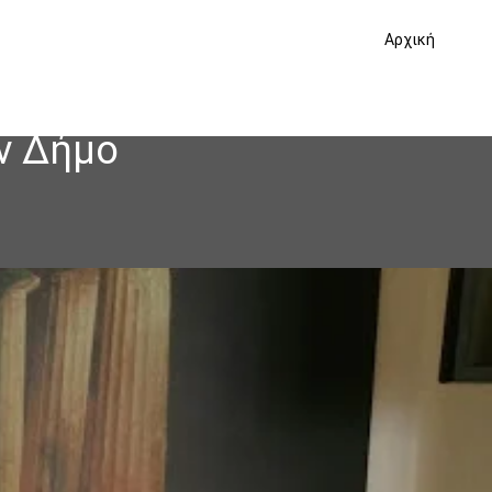
Αρχική
ν Δήμο