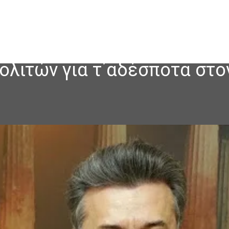
ολιτών για τ΄αδέσποτα στο