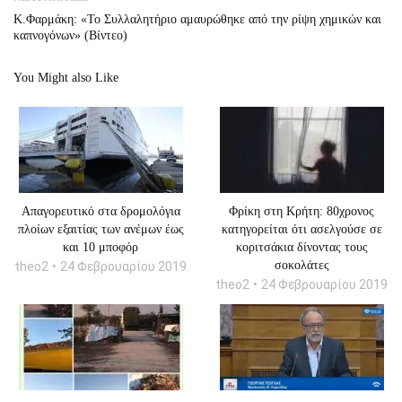
Κ.Φαρμάκη: «Το Συλλαλητήριο αμαυρώθηκε από την ρίψη χημικών και
καπνογόνων» (Βίντεο)
You Might also Like
Απαγορευτικό στα δρομολόγια
Φρίκη στη Κρήτη: 80χρονος
πλοίων εξαιτίας των ανέμων έως
κατηγορείται ότι ασελγούσε σε
και 10 μποφόρ
κοριτσάκια δίνοντας τους
σοκολάτες
theo2
24 Φεβρουαρίου 2019
theo2
24 Φεβρουαρίου 2019