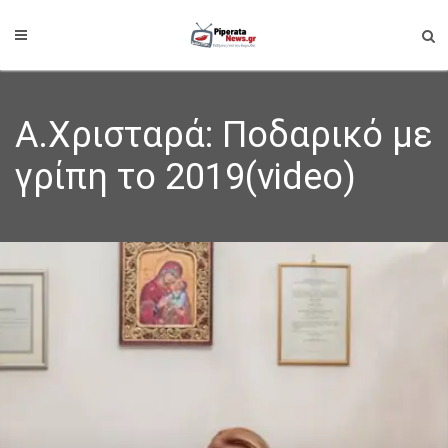
A.Xρισταρά: Ποδαρικό με
γρίπη το 2019(video)