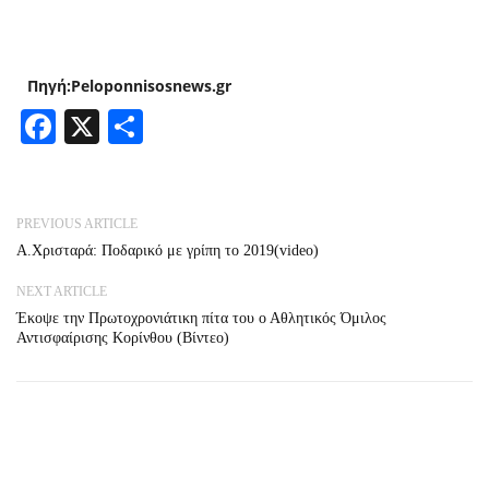
Πηγή:Peloponnisosnews.gr
Facebook
X
Share
PREVIOUS ARTICLE
A.Xρισταρά: Ποδαρικό με γρίπη το 2019(video)
NEXT ARTICLE
Έκοψε την Πρωτοχρονιάτικη πίτα του ο Αθλητικός Όμιλος
Αντισφαίρισης Κορίνθου (Βίντεο)