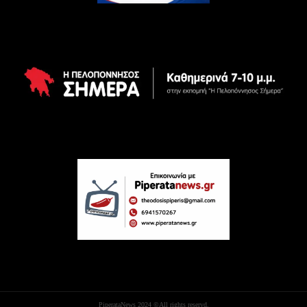
PiperataNews 2024 ©All rights reservd.