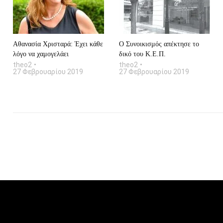
Αθανασία Χρισταρά: Έχει κάθε
O Συνοικισμός απέκτησε το
λόγο να χαμογελάει
δικό του Κ.Ε.Π.
theo2
theo2
27 Φεβρουαρίου 2019
27 Φεβρουαρίου 2019