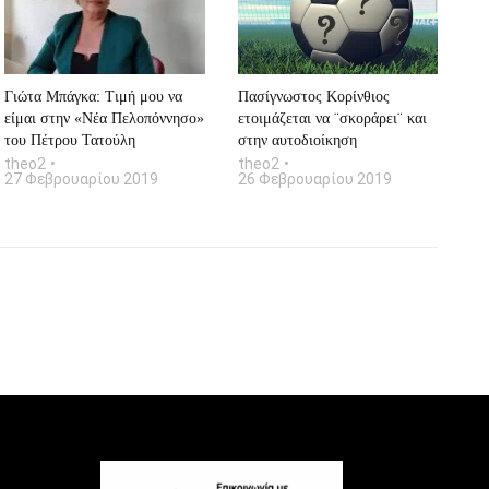
Γιώτα Μπάγκα: Tιμή μου να
Πασίγνωστος Κορίνθιος
είμαι στην «Νέα Πελοπόννησο»
ετοιμάζεται να ¨σκοράρει¨ και
του Πέτρου Τατούλη
στην αυτοδιοίκηση
theo2
theo2
27 Φεβρουαρίου 2019
26 Φεβρουαρίου 2019