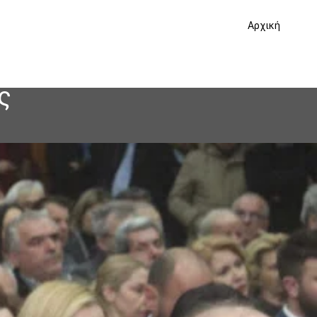
Αρχική
ς