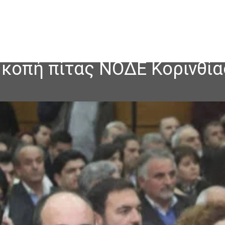
κοπή πίτας ΝΟΔΕ Κορινθία